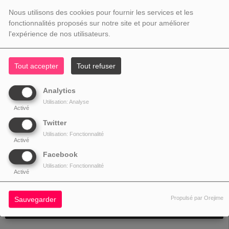
Nous utilisons des cookies pour fournir les services et les
fonctionnalités proposés sur notre site et pour améliorer
l'expérience de nos utilisateurs.
Tout accepter
Tout refuser
Analytics
Utilisation: Analyse
Activé
Twitter
Utilisation: Fonctionnalité
27 FÉVRIER 2019 - 18:37 -
40950VUES
Activé
Facebook
Utilisation: Fonctionnalité
Activé
Requin Chagrin au micro de PiMi dans "Mots pour mots"
Propulsé par Orejime
Sauvegarder
00:00
…