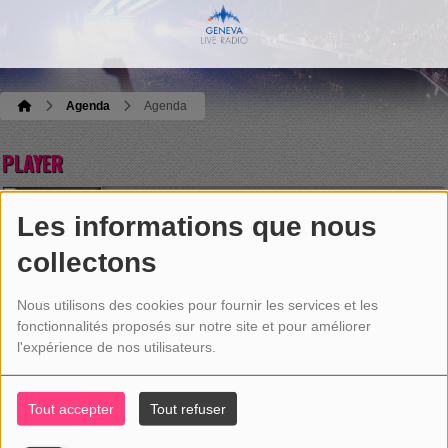
Agenda
Agenda
PLAYER
Geneva Live Radio
Les informations que nous
Manu Lanvin
Tout ou presque
collectons
Ecoutez maintenant
Nous utilisons des cookies pour fournir les services et les
fonctionnalités proposés sur notre site et pour améliorer
l'expérience de nos utilisateurs.
AGENDA
Tout accepter
Tout refuser