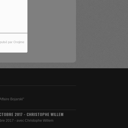
REUR.
S.
pulsé par Orejime
Affaire Bojarski"
CTOBRE 2017 - CHRISTOPHE WILLEM
bre 2017 - avec Christophe Willem