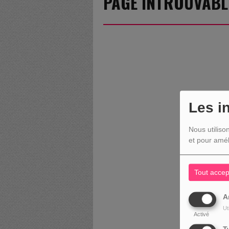
PAGE INTROUVABL
Les i
Nous utiliso
et pour amél
Tout accep
A
Ut
Activé