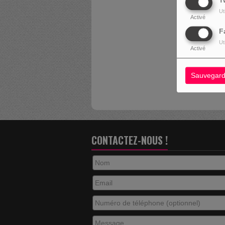
T
Ut
Activé
F
OUPS
Ut
Activé
I
Sauvegard
CONTACTEZ-NOUS !