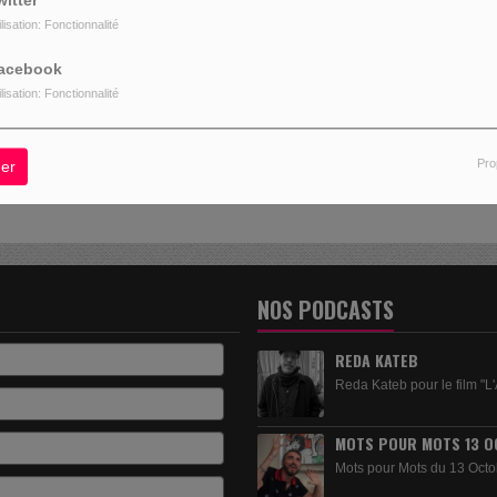
witter
ilisation: Fonctionnalité
acebook
, VOUS AVEZ RENCONTRÉ UNE ER
ilisation: Fonctionnalité
L SEMBLE QUE LA PAGE QUE VOUS RECHERCHEZ N’EXISTE PLU
Pro
er
NOS PODCASTS
REDA KATEB
Reda Kateb pour le film "L'
MOTS POUR MOTS 13 O
Mots pour Mots du 13 Octo